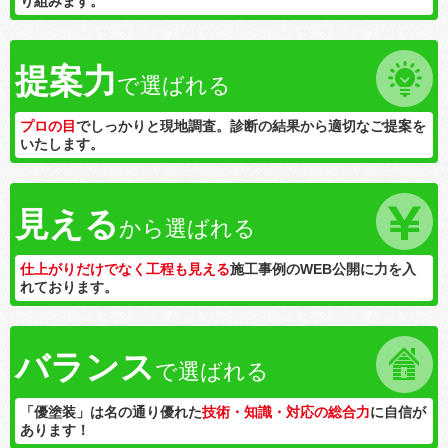
り組みます。
提案力
で選ばれる
プロの目
でしっかりと現地調査。診断の結果から適切なご提案を
いたします。
見える
から選ばれる
仕上がりだけでなく工程も見える
施工事例のWEB公開に力を入
れております。
バランス
で選ばれる
「優塗装」は名の通り優れた
技術・知識・対応の総合力
に自信が
あります！