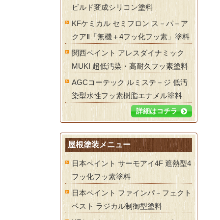
ビルド変成シリコン塗料
KFケミカル セミフロン ス－パ－ア
クアⅡ「無機＋4フッ化フッ素」塗料
関西ペイント アレスダイナミック
MUKI 超低汚染・高耐久フッ素塗料
AGCコーテック ルミステ－ジ 低汚
染型水性フッ素樹脂エナメル塗料
詳細はコチラ
屋根塗装メニュー
日本ペイント サーモアイ4F 遮熱型4
フッ化フッ素塗料
日本ペイント ファインパ－フェクト
ベスト ラジカル制御型塗料