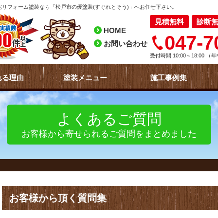
リフォーム塗装なら「松戸市の優塗装(すぐれとそう)」へお任せ下さい。
見積無料
診断
HOME
047-7
お問い合わせ
受付時間 10:00～18:00
（年
れる理由
塗装メニュー
施工事例集
よくあるご質問
お客様から寄せられるご質問をまとめました
お客様から頂く質問集