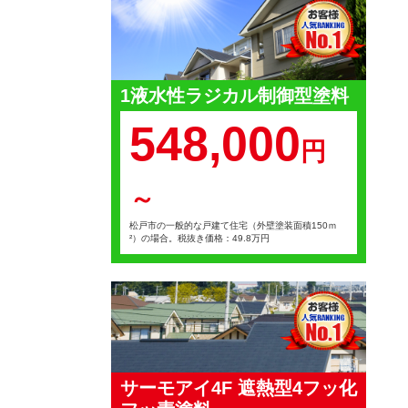
1液水性ラジカル制御型塗料
548,000
円
～
松戸市の一般的な戸建て住宅（外壁塗装面積150ｍ
²）の場合。税抜き価格：49.8万円
サーモアイ4F 遮熱型4フッ化