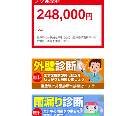
フッ素塗料
248,000
円
～
松戸市の一般的な戸建て住宅（屋根塗装面積70ｍ²）
の場合。税抜き価格：22.5万円
優塗装の外壁診断の詳細はコチラ