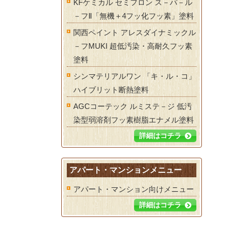
KFケミカル セミフロン ス－パ－ル
－フⅡ「無機＋4フッ化フッ素」塗料
関西ペイント アレスダイナミックル
－フMUKI 超低汚染・高耐久フッ素
塗料
シンマテリアルワン 「キ・ル・コ」
ハイブリット断熱塗料
AGCコーテック ルミステ－ジ 低汚
染型弱溶剤フッ素樹脂エナメル塗料
詳細はコチラ
アパート・マンションメニュー
アパート・マンション向けメニュー
詳細はコチラ