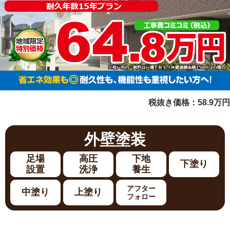
税抜き価格：58.9万円
外壁
塗装
足場
高圧
下地
下塗り
設置
洗浄
養生
アフター
中塗り
上塗り
フォロー