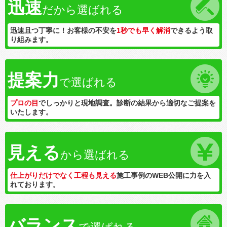
迅速
だから選ばれる
迅速且つ丁寧に！お客様の不安を
1秒でも早く解消
できるよう取
り組みます。
提案力
で選ばれる
プロの目
でしっかりと現地調査。診断の結果から適切なご提案を
いたします。
見える
から選ばれる
仕上がりだけでなく工程も見える
施工事例のWEB公開に力を入
れております。
バランス