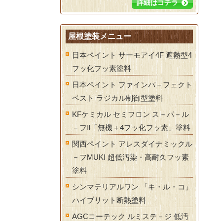
詳細はコチラ
屋根塗装メニュー
日本ペイント サーモアイ4F 遮熱型4
フッ化フッ素塗料
日本ペイント ファインパ－フェクト
ベスト ラジカル制御型塗料
KFケミカル セミフロン ス－パ－ル
－フⅡ「無機＋4フッ化フッ素」塗料
関西ペイント アレスダイナミックル
－フMUKI 超低汚染・高耐久フッ素
塗料
シンマテリアルワン 「キ・ル・コ」
ハイブリット断熱塗料
AGCコーテック ルミステ－ジ 低汚