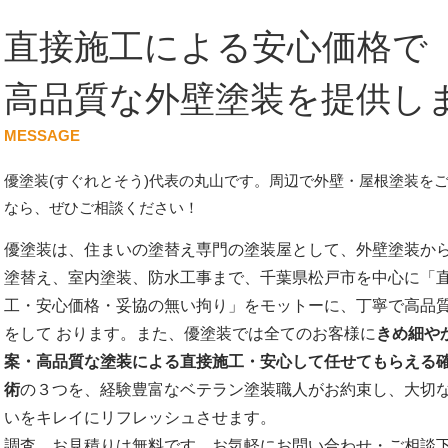
直接施工による安心価格で
高品質な外壁塗装を提供し
MESSAGE
優塗装(すぐれとそう)代表の丸山です。周辺で外壁・屋根塗装を
なら、ぜひご相談ください！
優塗装は、住まいの塗替え専門の塗装屋として、外壁塗装か
塗替え、室内塗装、防水工事まで、千葉県松戸市を中心に「
工・安心価格・妥協の無い拘り」をモットーに、丁寧で高品
をして おります。また、優塗装では全てのお客様に
きめ細や
案・高品質な塗装による直接施工・安心して任せてもらえる
術
の３つを、経験豊富なベテラン塗装職人がお約束し、大切
いをキレイにリフレッシュさせます。
調査、お見積りは無料です。お気軽にお問い合わせ・ご相談