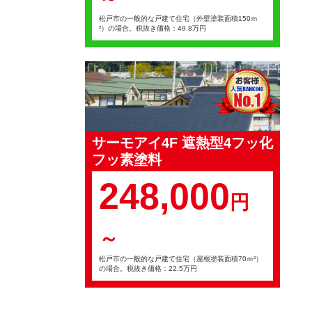
松戸市の一般的な戸建て住宅（外壁塗装面積150ｍ
²）の場合。税抜き価格：49.8万円
サーモアイ4F 遮熱型4フッ化
フッ素塗料
248,000
円
～
松戸市の一般的な戸建て住宅（屋根塗装面積70ｍ²）
の場合。税抜き価格：22.5万円