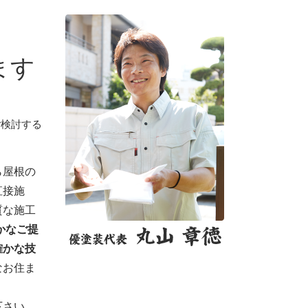
ます
ご検討する
ら屋根の
直接施
質な施工
かなご提
確かな技
なお住ま
下さい。