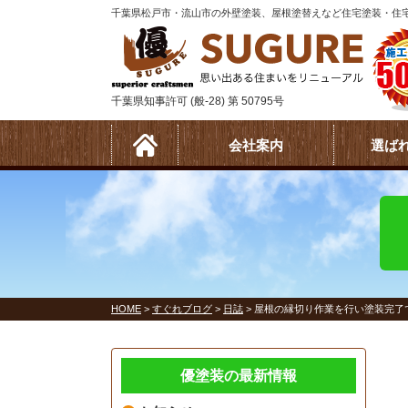
千葉県松戸市・流山市の外壁塗装、屋根塗替えなど住宅塗装・住宅
千葉県知事許可 (般-28) 第 50795号
会社案内
選ば
HOME
>
すぐれブログ
>
日誌
>
屋根の縁切り作業を行い塗装完了
優塗装の最新情報