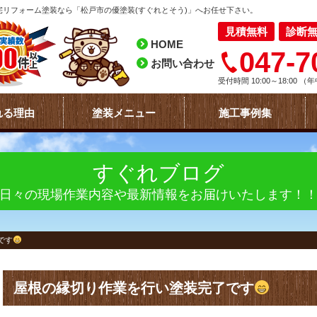
リフォーム塗装なら「松戸市の優塗装(すぐれとそう)」へお任せ下さい。
見積無料
診断
HOME
047-7
お問い合わせ
受付時間 10:00～18:00
（年
れる理由
塗装メニュー
施工事例集
すぐれブログ
日々の現場作業内容や最新情報をお届けいたします！
です
屋根の縁切り作業を行い塗装完了です