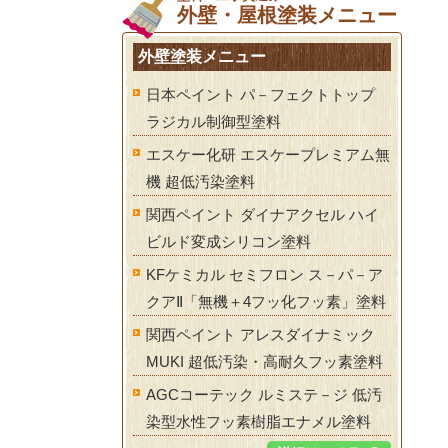
外壁・屋根塗装メニュー
外壁塗装メニュー
日本ペイント パ－フェクトトップ
ラジカル制御型塗料
エスケー化研 エスケープレミアム無
機 超低汚染塗料
関西ペイント ダイナアクセル ハイ
ビルド変成シリコン塗料
KFケミカル セミフロン ス－パ－ア
クアⅡ「無機＋4フッ化フッ素」塗料
関西ペイント アレスダイナミック
MUKI 超低汚染・高耐久フッ素塗料
AGCコーテック ルミステ－ジ 低汚
染型水性フッ素樹脂エナメル塗料