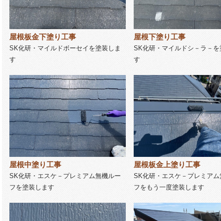
屋根板金下塗り工事
屋根下塗り工事
SK化研・マイルドボーセイを塗装しま
SK化研・マイルドシ－ラ－を
す
す
屋根中塗り工事
屋根板金上塗り工事
SK化研・エスケ－プレミアム無機ルー
SK化研・エスケ－プレミアム
フを塗装します
フをもう一度塗装します