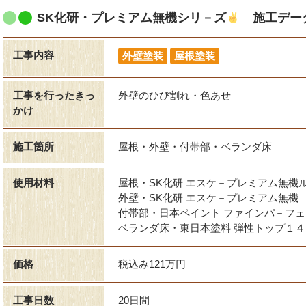
SK化研・プレミアム無機シリ－ズ
施工デー
工事内容
外壁塗装
屋根塗装
工事を行ったきっ
外壁のひび割れ・色あせ
かけ
施工箇所
屋根・外壁・付帯部・ベランダ床
使用材料
屋根・SK化研 エスケ－プレミアム無機
外壁・SK化研 エスケ－プレミアム無機
付帯部・日本ペイント ファインパ－フ
ベランダ床・東日本塗料 弾性トップ１４
価格
税込み121万円
工事日数
20日間