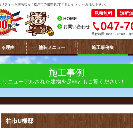
リフォーム塗装なら「松戸市の優塗装(すぐれとそう)」へお任せ下さい。
見積無料
診断
HOME
047-7
お問い合わせ
受付時間 10:00～18:00
（年
れる理由
塗装メニュー
施工事例集
施工事例
リニューアルされた建物を是非ともご覧ください！！
柏市U様邸