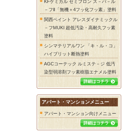
KFケミカル セミフロン ス－パ－ル
－フⅡ「無機＋4フッ化フッ素」塗料
関西ペイント アレスダイナミックル
－フMUKI 超低汚染・高耐久フッ素
塗料
シンマテリアルワン 「キ・ル・コ」
ハイブリット断熱塗料
AGCコーテック ルミステ－ジ 低汚
染型弱溶剤フッ素樹脂エナメル塗料
詳細はコチラ
アパート・マンションメニュー
アパート・マンション向けメニュー
詳細はコチラ