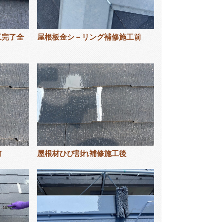
工完了全
屋根板金シ－リング補修施工前
前
屋根材ひび割れ補修施工後