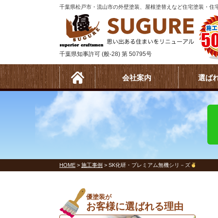
千葉県松戸市・流山市の外壁塗装、屋根塗替えなど住宅塗装・住宅
千葉県知事許可 (般-28) 第 50795号
会社案内
選ば
HOME
>
施工事例
>
SK化研・プレミアム無機シリ－ズ
優塗装が
お客様に選ばれる理由