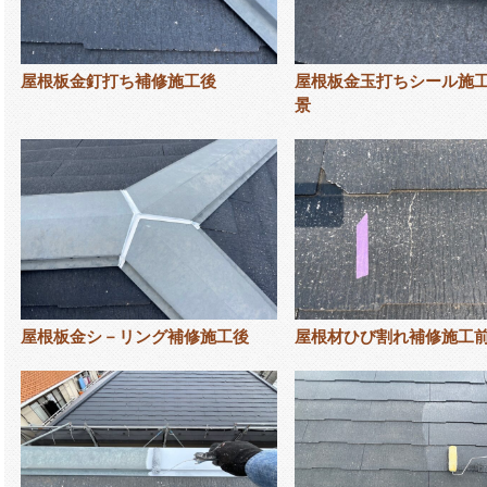
屋根板金釘打ち補修施工後
屋根板金玉打ちシール施
景
屋根板金シ－リング補修施工後
屋根材ひび割れ補修施工