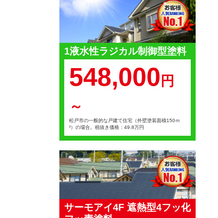
1液水性ラジカル制御型塗料
548,000
円
～
松戸市の一般的な戸建て住宅（外壁塗装面積150ｍ
²）の場合。税抜き価格：49.8万円
サーモアイ4F 遮熱型4フッ化