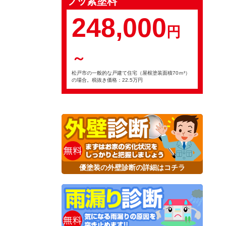
フッ素塗料
248,000
円
～
松戸市の一般的な戸建て住宅（屋根塗装面積70ｍ²）
の場合。税抜き価格：22.5万円
優塗装の外壁診断の詳細はコチラ