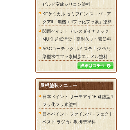
ビルド変成シリコン塗料
KFケミカル セミフロン ス－パ－ア
クアⅡ「無機＋4フッ化フッ素」塗料
関西ペイント アレスダイナミック
MUKI 超低汚染・高耐久フッ素塗料
AGCコーテック ルミステ－ジ 低汚
染型水性フッ素樹脂エナメル塗料
詳細はコチラ
屋根塗装メニュー
日本ペイント サーモアイ4F 遮熱型4
フッ化フッ素塗料
日本ペイント ファインパ－フェクト
ベスト ラジカル制御型塗料