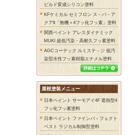
ビルド変成シリコン塗料
KFケミカル セミフロン ス－パ－ア
クアⅡ「無機＋4フッ化フッ素」塗料
関西ペイント アレスダイナミック
MUKI 超低汚染・高耐久フッ素塗料
AGCコーテック ルミステ－ジ 低汚
染型水性フッ素樹脂エナメル塗料
詳細はコチラ
屋根塗装メニュー
日本ペイント サーモアイ4F 遮熱型4
フッ化フッ素塗料
日本ペイント ファインパ－フェクト
ベスト ラジカル制御型塗料