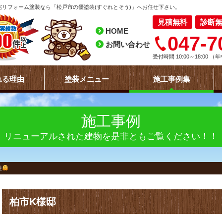
リフォーム塗装なら「松戸市の優塗装(すぐれとそう)」へお任せ下さい。
見積無料
診断
HOME
047-7
お問い合わせ
受付時間 10:00～18:00
（年
れる理由
塗装メニュー
施工事例集
施工事例
リニューアルされた建物を是非ともご覧ください！！
性
柏市K様邸