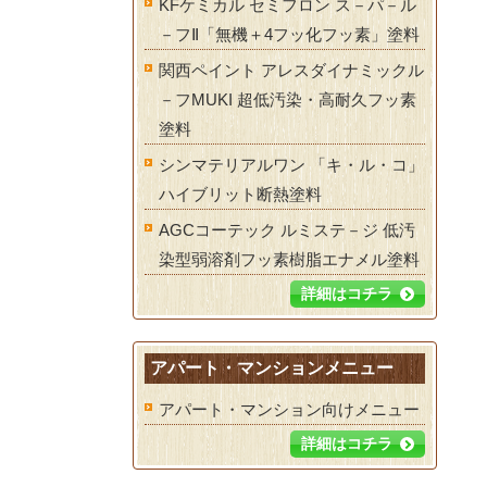
KFケミカル セミフロン ス－パ－ル
－フⅡ「無機＋4フッ化フッ素」塗料
関西ペイント アレスダイナミックル
－フMUKI 超低汚染・高耐久フッ素
塗料
シンマテリアルワン 「キ・ル・コ」
ハイブリット断熱塗料
AGCコーテック ルミステ－ジ 低汚
染型弱溶剤フッ素樹脂エナメル塗料
詳細はコチラ
アパート・マンションメニュー
アパート・マンション向けメニュー
詳細はコチラ