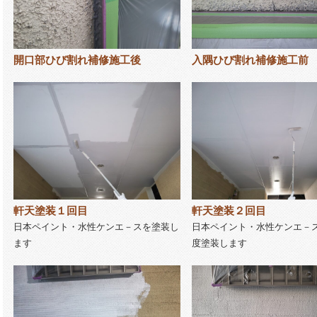
開口部ひび割れ補修施工後
入隅ひび割れ補修施工前
軒天塗装１回目
軒天塗装２回目
日本ペイント・水性ケンエ－スを塗装し
日本ペイント・水性ケンエ－
ます
度塗装します