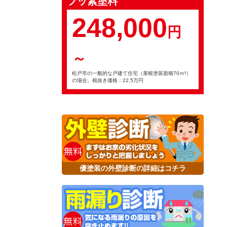
フッ素塗料
248,000
円
～
松戸市の一般的な戸建て住宅（屋根塗装面積70ｍ²）
の場合。税抜き価格：22.5万円
優塗装の外壁診断の詳細はコチラ