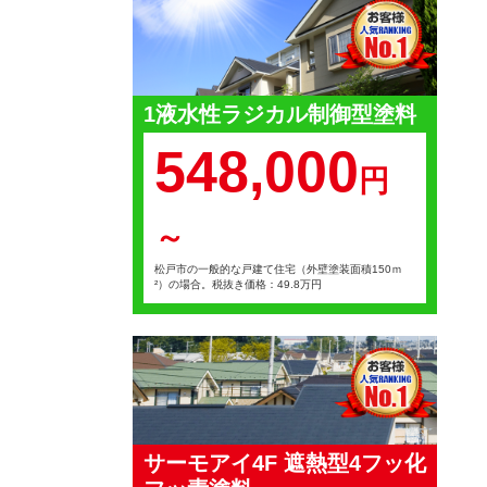
1液水性ラジカル制御型塗料
548,000
円
～
松戸市の一般的な戸建て住宅（外壁塗装面積150ｍ
²）の場合。税抜き価格：49.8万円
サーモアイ4F 遮熱型4フッ化