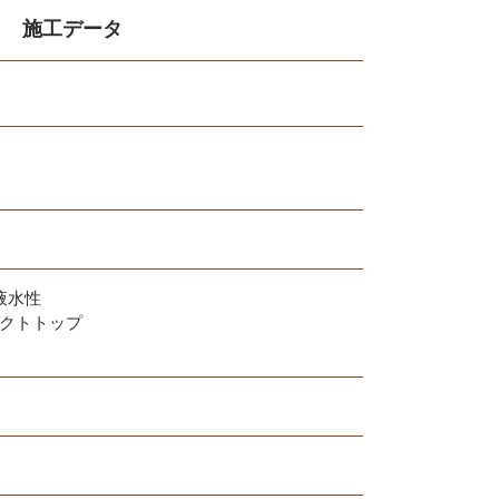
施工データ
液水性
ェクトトップ