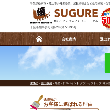
千葉県松戸市・流山市の外壁塗装、屋根塗替えなど住宅塗装・住宅
千葉県知事許可 (般-28) 第 50795号
会社案内
選ば
HOME
>
施工事例
>
外壁・日本ペイント グランセラトップ1液水
優塗装が
お客様に選ばれる理由