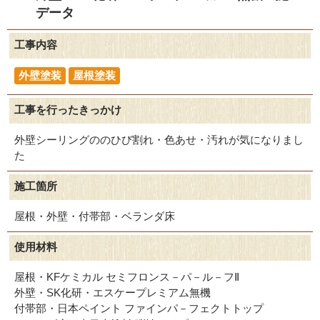
データ
工事内容
外壁塗装
屋根塗装
工事を行ったきっかけ
外壁シーリングののひび割れ・色あせ・汚れが気になりまし
た
施工箇所
屋根・外壁・付帯部・ベランダ床
使用材料
屋根・KFケミカル セミフロンス－パ－ル－フⅡ
外壁・SK化研・エスケープレミアム無機
付帯部・日本ペイント ファインパ－フェクトトップ