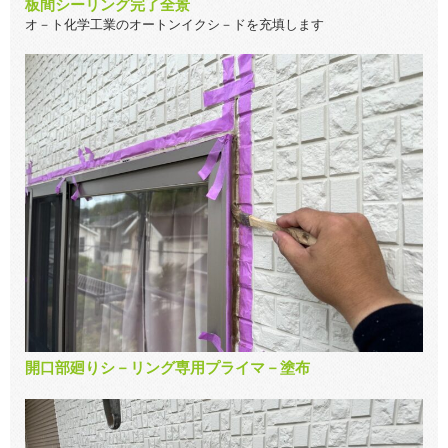
板間シーリング完了全景
オ－ト化学工業のオートンイクシ－ドを充填します
開口部廻りシ－リング専用プライマ－塗布