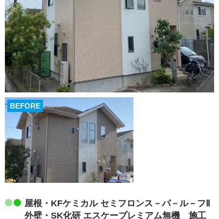
BEFORE
屋根・KFケミカル セミフロンス－パ－ル－フⅡ
外壁・SK化研 エスケープレミアム無機 施工