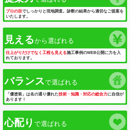
プロの目
でしっかりと現地調査。診断の結果から適切なご提案を
いたします。
見える
から選ばれる
仕上がりだけでなく工程も見える
施工事例のWEB公開に力を入
れております。
バランス
で選ばれる
「優塗装」は名の通り優れた
技術・知識・対応の総合力
に自信が
あります！
心配り
で選ばれる