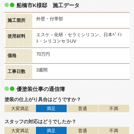
船橋市K様邸 施工データ
外壁・付帯部
施工箇所
エスケ－化研・セラミシリコン、日本ﾍﾟｲﾝ
使用材料
ﾄ・シリコンセラUV
70万円
価格
3週間
工事日数
優塗装仕事の通信簿
塗装の仕上がり具合はどうですか？
大変満足
満足
普通
不満
スタッフの対応はどうでしたか？
大変満足
満足
普通
不満