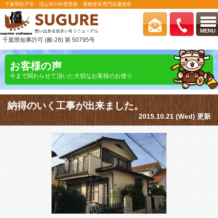
千葉県松戸市・流山市の外壁塗装・屋根塗装専門店優塗装
MENU
千葉県知事許可 (般-28) 第 50795号
お客様の声
今まで関わらせて頂いた大切なお客様のお便り
納得のいく工事が出来ました。
2015.10.21 (Wed) 更新