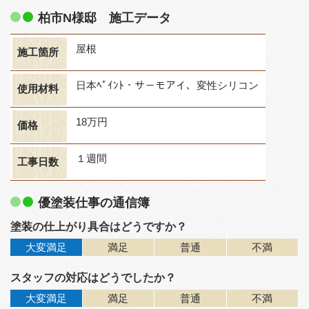
柏市N様邸 施工データ
屋根
施工箇所
日本ﾍﾟｲﾝﾄ・サ－モアイ、変性シリコン
使用材料
18万円
価格
１週間
工事日数
優塗装仕事の通信簿
塗装の仕上がり具合はどうですか？
大変満足
満足
普通
不満
スタッフの対応はどうでしたか？
大変満足
満足
普通
不満