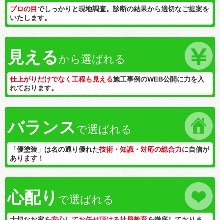
プロの目
でしっかりと現地調査。診断の結果から適切なご提案を
いたします。
見える
から選ばれる
仕上がりだけでなく工程も見える
施工事例のWEB公開に力を入
れております。
バランス
で選ばれる
「優塗装」は名の通り優れた
技術・知識・対応の総合力
に自信が
あります！
心配り
で選ばれる
大切なお家を
安心してお任せ頂ける社員教育
を徹底しておりま