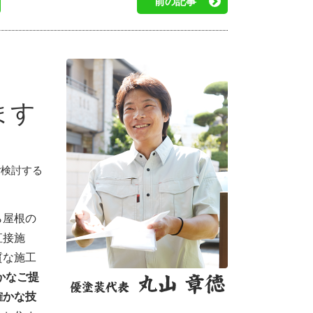
前の記事
ます
ご検討する
ら屋根の
直接施
質な施工
かなご提
確かな技