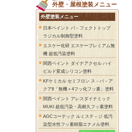
外壁・屋根塗装メニュー
外壁塗装メニュー
日本ペイント パ－フェクトトップ
ラジカル制御型塗料
エスケー化研 エスケープレミアム無
機 超低汚染塗料
関西ペイント ダイナアクセル ハイ
ビルド変成シリコン塗料
KFケミカル セミフロン ス－パ－ア
クアⅡ「無機＋4フッ化フッ素」塗料
関西ペイント アレスダイナミック
MUKI 超低汚染・高耐久フッ素塗料
AGCコーテック ルミステ－ジ 低汚
染型水性フッ素樹脂エナメル塗料