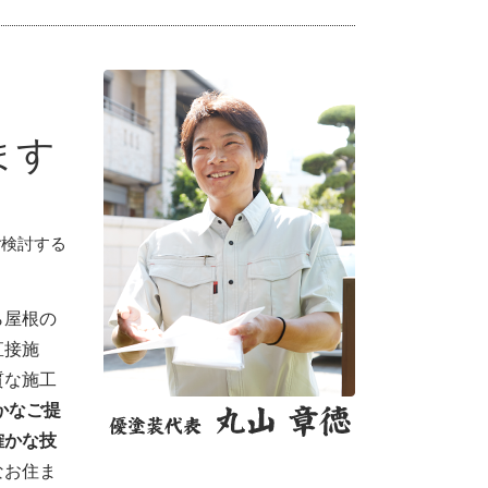
ます
ご検討する
ら屋根の
直接施
質な施工
かなご提
確かな技
なお住ま