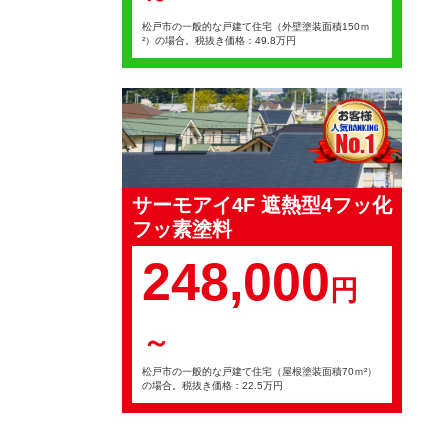
松戸市の一般的な戸建て住宅（外壁塗装面積150ｍ
²）の場合。税抜き価格：49.8万円
サーモアイ4F 遮熱型4フッ化
フッ素塗料
248,000
円
～
松戸市の一般的な戸建て住宅（屋根塗装面積70ｍ²）
の場合。税抜き価格：22.5万円