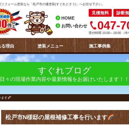
リフォーム塗装なら「松戸市の優塗装(すぐれとそう)」へお任せ下さい。
見積無料
診断
HOME
047-7
お問い合わせ
受付時間 10:00～18:00
（年
れる理由
塗装メニュー
施工事例集
すぐれブログ
日々の現場作業内容や最新情報をお届けいたします！
います
松戸市N様邸の屋根補修工事を行います