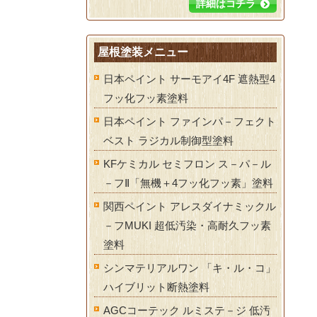
詳細はコチラ
屋根塗装メニュー
日本ペイント サーモアイ4F 遮熱型4
フッ化フッ素塗料
日本ペイント ファインパ－フェクト
ベスト ラジカル制御型塗料
KFケミカル セミフロン ス－パ－ル
－フⅡ「無機＋4フッ化フッ素」塗料
関西ペイント アレスダイナミックル
－フMUKI 超低汚染・高耐久フッ素
塗料
シンマテリアルワン 「キ・ル・コ」
ハイブリット断熱塗料
AGCコーテック ルミステ－ジ 低汚