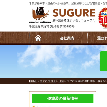
千葉県松戸市・流山市の外壁塗装、屋根塗替えなど住宅塗装・住宅
千葉県知事許可 (般-28) 第 50795号
会社案内
選ば
HOME
>
すぐれブログ
>
日誌
>
松戸市N様邸の屋根補修工事を行
優塗装の最新情報