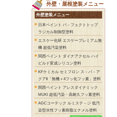
外壁・屋根塗装メニュー
外壁塗装メニュー
日本ペイント パ－フェクトトップ
ラジカル制御型塗料
エスケー化研 エスケープレミアム無
機 超低汚染塗料
関西ペイント ダイナアクセル ハイ
ビルド変成シリコン塗料
KFケミカル セミフロン ス－パ－ア
クアⅡ「無機＋4フッ化フッ素」塗料
関西ペイント アレスダイナミック
MUKI 超低汚染・高耐久フッ素塗料
AGCコーテック ルミステ－ジ 低汚
染型水性フッ素樹脂エナメル塗料