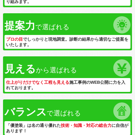
り組みます。
提案力
で選ばれる
プロの目
でしっかりと現地調査。診断の結果から適切なご提案を
いたします。
見える
から選ばれる
仕上がりだけでなく工程も見える
施工事例のWEB公開に力を入
れております。
バランス
で選ばれる
「優塗装」は名の通り優れた
技術・知識・対応の総合力
に自信が
あります！