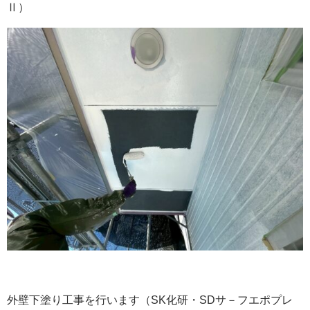
Ⅱ）
外壁下塗り工事を行います（SK化研・SDサ－フエポプレ