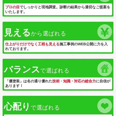
プロの目
でしっかりと現地調査。診断の結果から適切なご提案を
いたします。
見える
から選ばれる
仕上がりだけでなく工程も見える
施工事例のWEB公開に力を入
れております。
バランス
で選ばれる
「優塗装」は名の通り優れた
技術・知識・対応の総合力
に自信が
あります！
心配り
で選ばれる