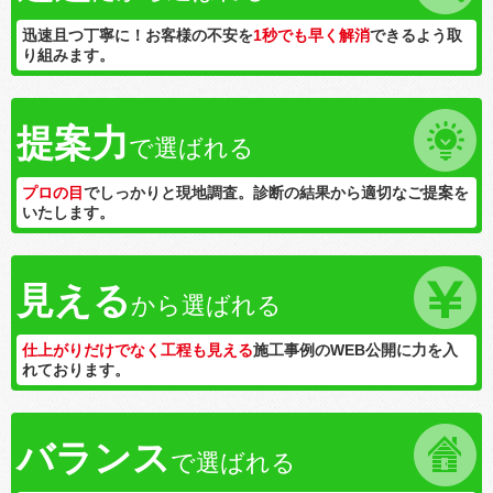
迅速且つ丁寧に！お客様の不安を
1秒でも早く解消
できるよう取
り組みます。
提案力
で選ばれる
プロの目
でしっかりと現地調査。診断の結果から適切なご提案を
いたします。
見える
から選ばれる
仕上がりだけでなく工程も見える
施工事例のWEB公開に力を入
れております。
バランス
で選ばれる