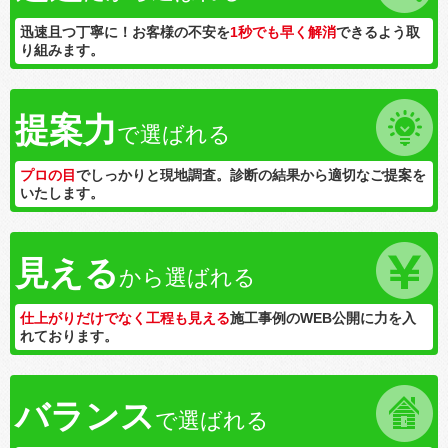
迅速且つ丁寧に！お客様の不安を
1秒でも早く解消
できるよう取
り組みます。
提案力
で選ばれる
プロの目
でしっかりと現地調査。診断の結果から適切なご提案を
いたします。
見える
から選ばれる
仕上がりだけでなく工程も見える
施工事例のWEB公開に力を入
れております。
バランス
で選ばれる