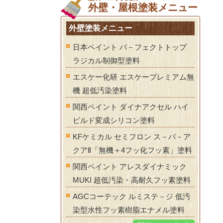
外壁・屋根塗装メニュー
外壁塗装メニュー
日本ペイント パ－フェクトトップ
ラジカル制御型塗料
エスケー化研 エスケープレミアム無
機 超低汚染塗料
関西ペイント ダイナアクセル ハイ
ビルド変成シリコン塗料
KFケミカル セミフロン ス－パ－ア
クアⅡ「無機＋4フッ化フッ素」塗料
関西ペイント アレスダイナミック
MUKI 超低汚染・高耐久フッ素塗料
AGCコーテック ルミステ－ジ 低汚
染型水性フッ素樹脂エナメル塗料