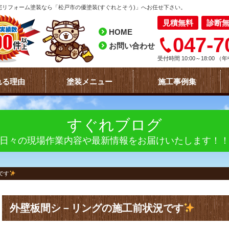
リフォーム塗装なら「松戸市の優塗装(すぐれとそう)」へお任せ下さい。
見積無料
診断
HOME
047-7
お問い合わせ
受付時間 10:00～18:00
（年
れる理由
塗装メニュー
施工事例集
すぐれブログ
日々の現場作業内容や最新情報をお届けいたします！
です
外壁板間シ－リングの施工前状況です