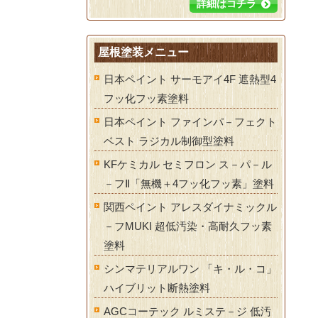
詳細はコチラ
屋根塗装メニュー
日本ペイント サーモアイ4F 遮熱型4
フッ化フッ素塗料
日本ペイント ファインパ－フェクト
ベスト ラジカル制御型塗料
KFケミカル セミフロン ス－パ－ル
－フⅡ「無機＋4フッ化フッ素」塗料
関西ペイント アレスダイナミックル
－フMUKI 超低汚染・高耐久フッ素
塗料
シンマテリアルワン 「キ・ル・コ」
ハイブリット断熱塗料
AGCコーテック ルミステ－ジ 低汚