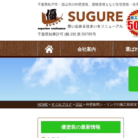
千葉県松戸市・流山市の外壁塗装、屋根塗替えなど住宅塗装・住宅
千葉県知事許可 (般-28) 第 50795号
会社案内
選ば
HOME
>
すぐれブログ
>
日誌
>
外壁板間シ－リングの施工前状況
優塗装の最新情報