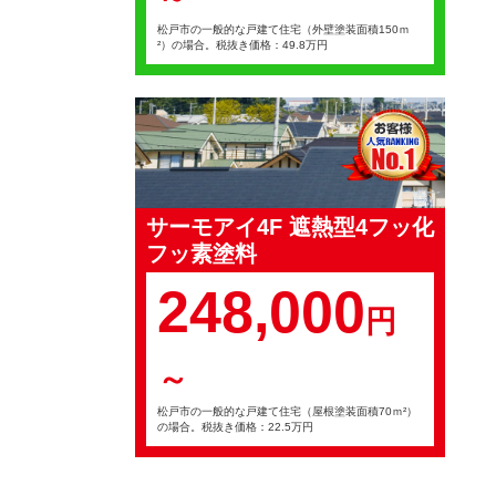
松戸市の一般的な戸建て住宅（外壁塗装面積150ｍ
²）の場合。税抜き価格：49.8万円
サーモアイ4F 遮熱型4フッ化
フッ素塗料
248,000
円
～
松戸市の一般的な戸建て住宅（屋根塗装面積70ｍ²）
の場合。税抜き価格：22.5万円