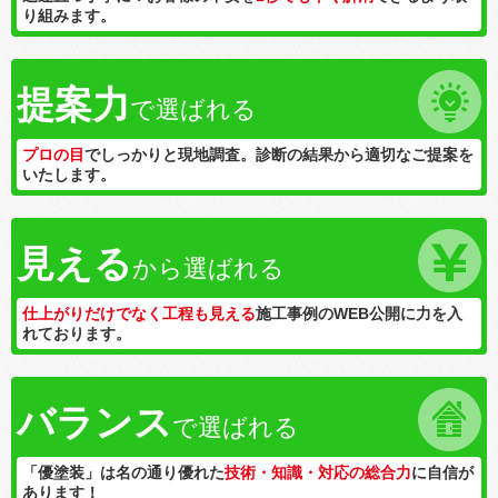
り組みます。
提案力
で選ばれる
プロの目
でしっかりと現地調査。診断の結果から適切なご提案を
いたします。
見える
から選ばれる
仕上がりだけでなく工程も見える
施工事例のWEB公開に力を入
れております。
バランス
で選ばれる
「優塗装」は名の通り優れた
技術・知識・対応の総合力
に自信が
あります！