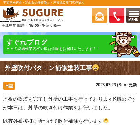
千葉県松戸市・流山市の外壁塗装・屋根塗装専門店優塗装
MENU
千葉県知事許可 (般-28) 第 50795号
すぐれブログ
日々の現場作業内容や最新情報をお届けいたします！！
外壁吹付パタ－ン補修塗装工事
2023.07.23 (Sun) 更新
日誌
屋根の塗装も完了し外壁の工事を行っておりますK様邸です
が本日は、外壁の吹き付け作業をお行いました。
既存外壁模様に近づけて吹付補修を行います