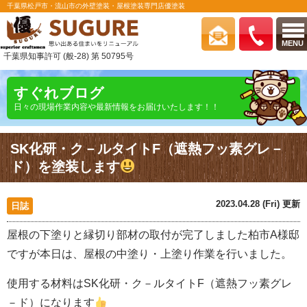
千葉県松戸市・流山市の外壁塗装・屋根塗装専門店優塗装
MENU
千葉県知事許可 (般-28) 第 50795号
すぐれブログ
日々の現場作業内容や最新情報をお届けいたします！！
SK化研・ク－ルタイトF（遮熱フッ素グレ－
ド）を塗装します
2023.04.28 (Fri) 更新
日誌
屋根の下塗りと縁切り部材の取付が完了しました柏市A様邸
ですが本日は、屋根の中塗り・上塗り作業を行いました。
使用する材料はSK化研・ク－ルタイトF（遮熱フッ素グレ
－ド）になります