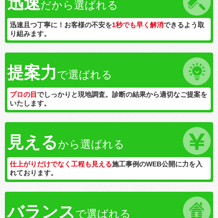
迅速
だから選ばれる
迅速且つ丁寧に！お客様の不安を
1秒でも早く解消
できるよう取
り組みます。
提案力
で選ばれる
プロの目
でしっかりと現地調査。診断の結果から適切なご提案を
いたします。
見える
から選ばれる
仕上がりだけでなく工程も見える
施工事例のWEB公開に力を入
れております。
バランス
で選ばれる