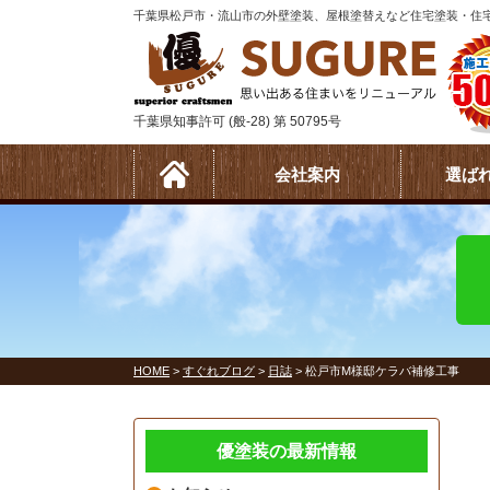
千葉県松戸市・流山市の外壁塗装、屋根塗替えなど住宅塗装・住宅
千葉県知事許可 (般-28) 第 50795号
会社案内
選ば
HOME
>
すぐれブログ
>
日誌
>
松戸市M様邸ケラバ補修工事
優塗装の最新情報