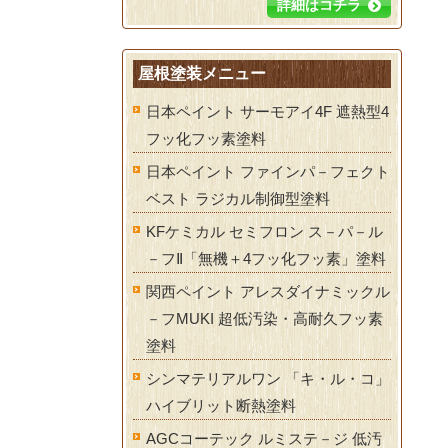
詳細はコチラ
屋根塗装メニュー
日本ペイント サーモアイ4F 遮熱型4
フッ化フッ素塗料
日本ペイント ファインパ－フェクト
ベスト ラジカル制御型塗料
KFケミカル セミフロン ス－パ－ル
－フⅡ「無機＋4フッ化フッ素」塗料
関西ペイント アレスダイナミックル
－フMUKI 超低汚染・高耐久フッ素
塗料
シンマテリアルワン 「キ・ル・コ」
ハイブリット断熱塗料
AGCコーテック ルミステ－ジ 低汚