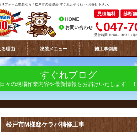
リフォーム塗装なら「松戸市の優塗装(すぐれとそう)」へお任せ下さい。
見積無料
診断
HOME
047-7
お問い合わせ
受付時間 10:00～18:00
（年
れる理由
塗装メニュー
施工事例集
すぐれブログ
日々の現場作業内容や最新情報をお届けいたします！
松戸市M様邸ケラバ補修工事