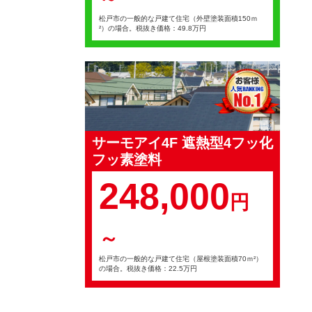
松戸市の一般的な戸建て住宅（外壁塗装面積150ｍ
²）の場合。税抜き価格：49.8万円
サーモアイ4F 遮熱型4フッ化
フッ素塗料
248,000
円
～
松戸市の一般的な戸建て住宅（屋根塗装面積70ｍ²）
の場合。税抜き価格：22.5万円