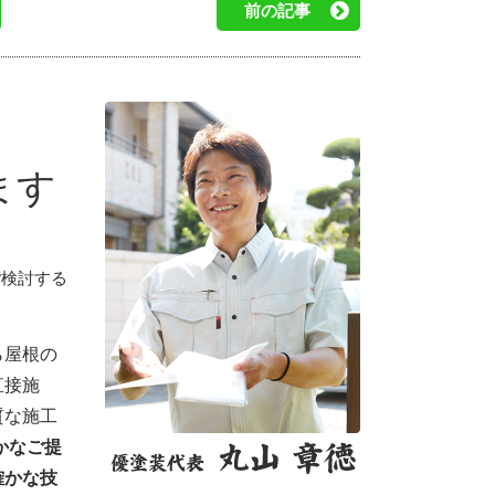
前の記事
ます
ご検討する
ら屋根の
直接施
質な施工
かなご提
確かな技