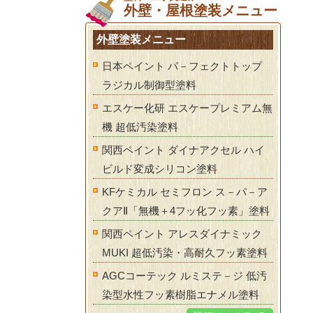
外壁・屋根塗装メニュー
外壁塗装メニュー
日本ペイント パ－フェクトトップ
ラジカル制御型塗料
エスケー化研 エスケープレミアム無
機 超低汚染塗料
関西ペイント ダイナアクセル ハイ
ビルド変成シリコン塗料
KFケミカル セミフロン ス－パ－ア
クアⅡ「無機＋4フッ化フッ素」塗料
関西ペイント アレスダイナミック
MUKI 超低汚染・高耐久フッ素塗料
AGCコーテック ルミステ－ジ 低汚
染型水性フッ素樹脂エナメル塗料