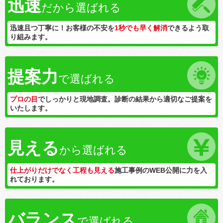
迅速
だから選ばれる
迅速且つ丁寧に！お客様の不安を
1秒でも早く解消
できるよう取
り組みます。
提案力
で選ばれる
プロの目
でしっかりと現地調査。診断の結果から適切なご提案を
いたします。
見える
から選ばれる
仕上がりだけでなく工程も見える
施工事例のWEB公開に力を入
れております。
バランス
で選ばれる