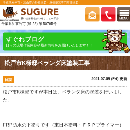
千葉県松戸市・流山市の外壁塗装・屋根塗装専門店優塗装
MENU
千葉県知事許可 (般-28) 第 50795号
すぐれブログ
日々の現場作業内容や最新情報をお届けいたします！！
松戸市K様邸ベランダ床塗装工事
2021.07.09 (Fri) 更新
日誌
松戸市K様邸ですが本日は、ベランダ床の塗装を行いまし
た。
FRP防水の下塗りです（東日本塗料・ＦＲＰプライマー）