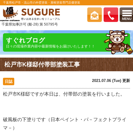
千葉県松戸市・流山市の外壁塗装・屋根塗装専門店優塗装
MENU
千葉県知事許可 (般-28) 第 50795号
すぐれブログ
日々の現場作業内容や最新情報をお届けいたします！！
松戸市K様邸付帯部塗装工事
2021.07.06 (Tue) 更新
日誌
松戸市K様邸ですが本日は、付帯部の塗装を行いました。
破風板の下塗りです（日本ペイント・パ－フェクトプライ
マ－）