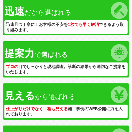
迅速
だから選ばれる
迅速且つ丁寧に！お客様の不安を
1秒でも早く解消
できるよう取
り組みます。
提案力
で選ばれる
プロの目
でしっかりと現地調査。診断の結果から適切なご提案を
いたします。
見える
から選ばれる
仕上がりだけでなく工程も見える
施工事例のWEB公開に力を入
れております。