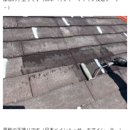
－）
屋根の下塗りです（日本ペイント・サ－モアイシ－ラ－）