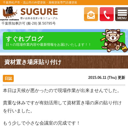
千葉県松戸市・流山市の外壁塗装・屋根塗装専門店優塗装
MENU
千葉県知事許可 (般-28) 第 50795号
すぐれブログ
日々の現場作業内容や最新情報をお届けいたします！！
資材置き場床貼り付け
2015.06.11 (Thu) 更新
日誌
本日は天候が悪かったので現場作業が出来ませんでした。
貴重な休みですが有効活用して資材置き場の床の貼り付け
を行いました。
もう少しで小さな会議室の完成です！