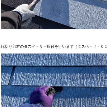
縁切り部材のタスペ－サ－取付を行います（タスペ－サ－０