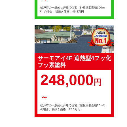
松戸市の一般的な戸建て住宅（外壁塗装面積150ｍ
²）の場合。税抜き価格：49.8万円
サーモアイ4F 遮熱型4フッ化
フッ素塗料
248,000
円
～
松戸市の一般的な戸建て住宅（屋根塗装面積70ｍ²）
の場合。税抜き価格：22.5万円