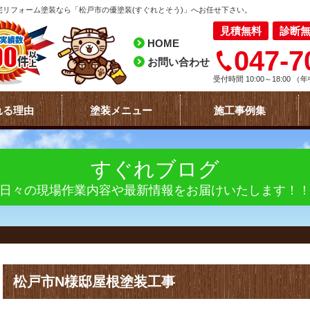
リフォーム塗装なら「松戸市の優塗装(すぐれとそう)」へお任せ下さい。
見積無料
診断
HOME
047-7
お問い合わせ
受付時間 10:00～18:00
（年
れる理由
塗装メニュー
施工事例集
すぐれブログ
日々の現場作業内容や最新情報をお届けいたします！
松戸市N様邸屋根塗装工事