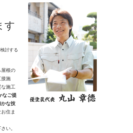
ます
ご検討する
ら屋根の
直接施
質な施工
かなご提
確かな技
なお住ま
下さい。