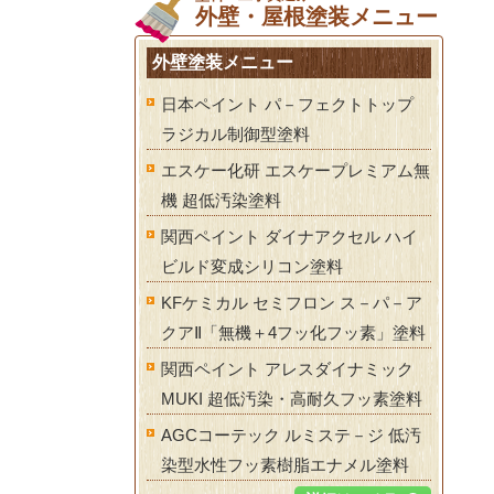
外壁・屋根塗装メニュー
外壁塗装メニュー
日本ペイント パ－フェクトトップ
ラジカル制御型塗料
エスケー化研 エスケープレミアム無
機 超低汚染塗料
関西ペイント ダイナアクセル ハイ
ビルド変成シリコン塗料
KFケミカル セミフロン ス－パ－ア
クアⅡ「無機＋4フッ化フッ素」塗料
関西ペイント アレスダイナミック
MUKI 超低汚染・高耐久フッ素塗料
AGCコーテック ルミステ－ジ 低汚
染型水性フッ素樹脂エナメル塗料