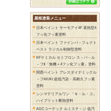
詳細はコチラ
屋根塗装メニュー
日本ペイント サーモアイ4F 遮熱型4
フッ化フッ素塗料
日本ペイント ファインパ－フェクト
ベスト ラジカル制御型塗料
KFケミカル セミフロン ス－パ－ル
－フⅡ「無機＋4フッ化フッ素」塗料
関西ペイント アレスダイナミックル
－フMUKI 超低汚染・高耐久フッ素
塗料
シンマテリアルワン 「キ・ル・コ」
ハイブリット断熱塗料
AGCコーテック ルミステ－ジ 低汚