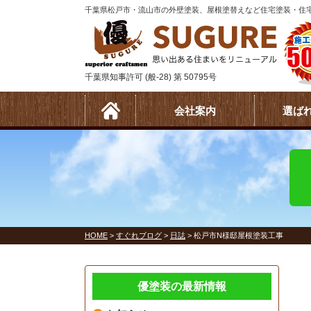
千葉県松戸市・流山市の外壁塗装、屋根塗替えなど住宅塗装・住宅
千葉県知事許可 (般-28) 第 50795号
会社案内
選ば
HOME
>
すぐれブログ
>
日誌
>
松戸市N様邸屋根塗装工事
優塗装の最新情報