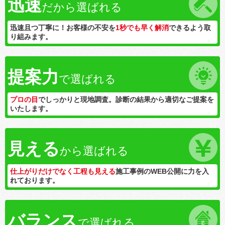
迅速
だから選ばれる
迅速且つ丁寧に！お客様の不安を
1秒でも早く解消
できるよう取
り組みます。
提案力
で選ばれる
プロの目
でしっかりと現地調査。診断の結果から適切なご提案を
いたします。
見える
から選ばれる
仕上がりだけでなく工程も見える
施工事例のWEB公開に力を入
れております。
バランス
で選ばれる