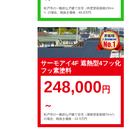
松戸市の一般的な戸建て住宅（外壁塗装面積150ｍ
²）の場合。税抜き価格：49.8万円
サーモアイ4F 遮熱型4フッ化
フッ素塗料
248,000
円
～
松戸市の一般的な戸建て住宅（屋根塗装面積70ｍ²）
の場合。税抜き価格：22.5万円