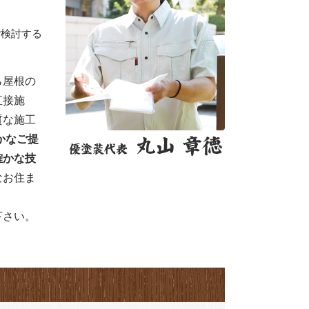
ご検討する
ら屋根の
直接施
質な施工
かなご提
確かな技
なお住ま
下さい。