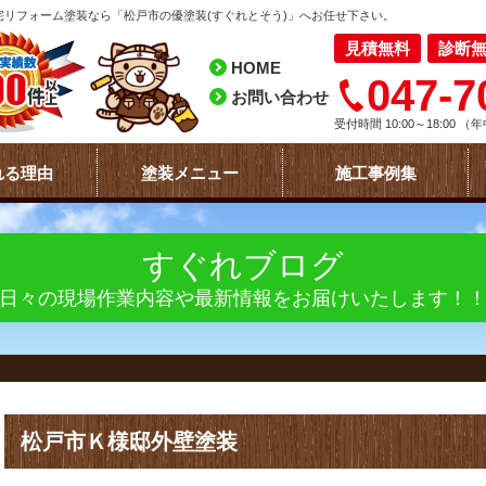
リフォーム塗装なら「松戸市の優塗装(すぐれとそう)」へお任せ下さい。
見積無料
診断
HOME
047-7
お問い合わせ
受付時間 10:00～18:00
（年
れる理由
塗装メニュー
施工事例集
すぐれブログ
日々の現場作業内容や最新情報をお届けいたします！
松戸市Ｋ様邸外壁塗装