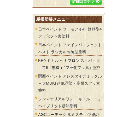
詳細はコチラ
屋根塗装メニュー
日本ペイント サーモアイ4F 遮熱型4
フッ化フッ素塗料
日本ペイント ファインパ－フェクト
ベスト ラジカル制御型塗料
KFケミカル セミフロン ス－パ－ル
－フⅡ「無機＋4フッ化フッ素」塗料
関西ペイント アレスダイナミックル
－フMUKI 超低汚染・高耐久フッ素
塗料
シンマテリアルワン 「キ・ル・コ」
ハイブリット断熱塗料
AGCコーテック ルミステ－ジ 低汚