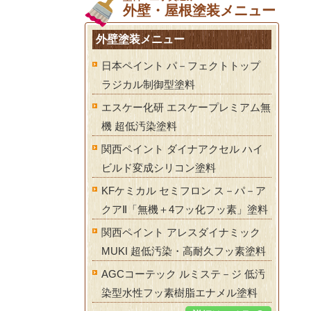
外壁・屋根塗装メニュー
外壁塗装メニュー
日本ペイント パ－フェクトトップ
ラジカル制御型塗料
エスケー化研 エスケープレミアム無
機 超低汚染塗料
関西ペイント ダイナアクセル ハイ
ビルド変成シリコン塗料
KFケミカル セミフロン ス－パ－ア
クアⅡ「無機＋4フッ化フッ素」塗料
関西ペイント アレスダイナミック
MUKI 超低汚染・高耐久フッ素塗料
AGCコーテック ルミステ－ジ 低汚
染型水性フッ素樹脂エナメル塗料