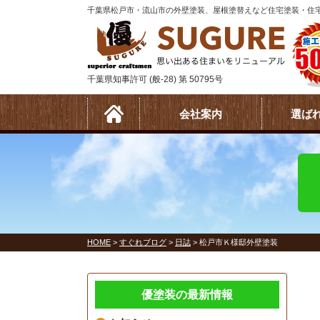
千葉県松戸市・流山市の外壁塗装、屋根塗替えなど住宅塗装・住宅
千葉県知事許可 (般-28) 第 50795号
会社案内
選ば
HOME
>
すぐれブログ
>
日誌
>
松戸市Ｋ様邸外壁塗装
優塗装の最新情報