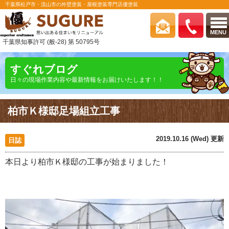
千葉県松戸市・流山市の外壁塗装・屋根塗装専門店優塗装
MENU
千葉県知事許可 (般-28) 第 50795号
すぐれブログ
日々の現場作業内容や最新情報をお届けいたします！！
柏市Ｋ様邸足場組立工事
2019.10.16 (Wed) 更新
日誌
本日より柏市Ｋ様邸の工事が始まりました！