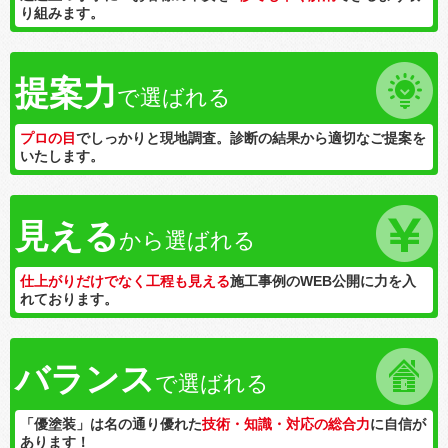
り組みます。
提案力
で選ばれる
プロの目
でしっかりと現地調査。診断の結果から適切なご提案を
いたします。
見える
から選ばれる
仕上がりだけでなく工程も見える
施工事例のWEB公開に力を入
れております。
バランス
で選ばれる
「優塗装」は名の通り優れた
技術・知識・対応の総合力
に自信が
あります！