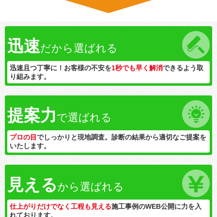
迅速
だから選ばれる
迅速且つ丁寧に！お客様の不安を
1秒でも早く解消
できるよう取
り組みます。
提案力
で選ばれる
プロの目
でしっかりと現地調査。診断の結果から適切なご提案を
いたします。
見える
から選ばれる
仕上がりだけでなく工程も見える
施工事例のWEB公開に力を入
れております。